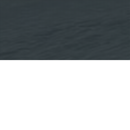
Bassin D'Arcachon
,
Natural Places
25
NOV 2015